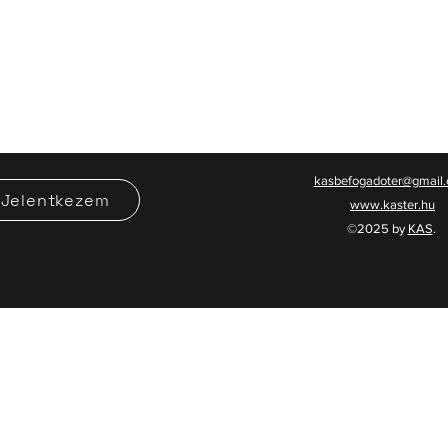
kasbefogadoter@gmail
Jelentkezem
www.kaster.hu
©2025 by
KAS
.