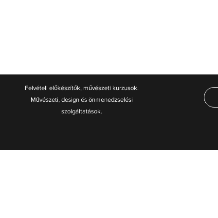
Felvételi előkészítők, művészeti kurzusok.
Művészeti, design és önmenedzselési
szolgáltatások.