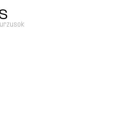
S
kurzusok