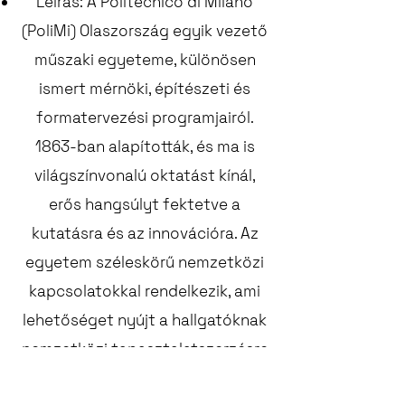
Leírás: A Politecnico di Milano
(PoliMi) Olaszország egyik vezető
műszaki egyeteme, különösen
ismert mérnöki, építészeti és
formatervezési programjairól.
1863-ban alapították, és ma is
világszínvonalú oktatást kínál,
erős hangsúlyt fektetve a
kutatásra és az innovációra. Az
egyetem széleskörű nemzetközi
kapcsolatokkal rendelkezik, ami
lehetőséget nyújt a hallgatóknak
nemzetközi tapasztalatszerzésre
is. PoliMi kiváló infrastruktúrával,