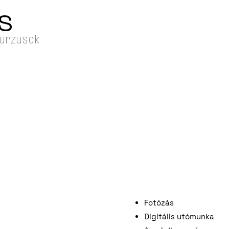
S
kurzusok
Fotózás
Digitális utómunka