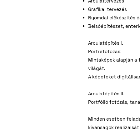
Arculattervezés
Grafikai tervezés
Nyomdai előkészítés és
Belsőépítészet, enteri
Arculatépítés I.
Portréfotózás:
Mintaképek alapján a f
világát.
A képeteket digitális
Arculatépítés II.
Portfólió fotózás, tan
Minden esetben felada
kívánságok realizálsát