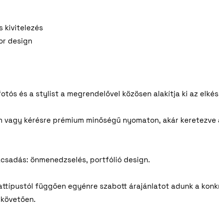
 kivitelezés
or design
otós és a stylist a megrendelővel közösen alakítja ki az elké
an vagy kérésre prémium minőségű nyomaton, akár keretezve 
ácsadás: önmenedzselés, portfólió design.
ttípustól függően egyénre szabott árajánlatot adunk a konkr
 követően.