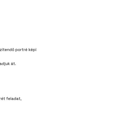
szítendő portré képi
adjuk át.
ét feladat,