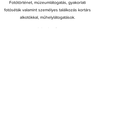
Fotótörténet, múzeumlátogatás, gyakorlati
fotóséták valamint személyes találkozás kortárs
alkotókkal, műhelylátogatások.
Jelentkezés
Jelentkezem
Felvételi előkészítők, művészeti kurzusok.
Művészeti, design és önmenedzselési
szolgáltatások.
kasbefogadoter@gmail.com
www.kaster.hu