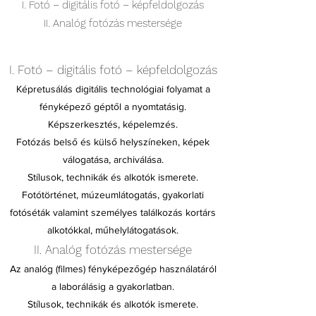
I. Fotó – digitális fotó – képfeldolgozás
II. Analóg fotózás mestersége
I. Fotó – digitális fotó – képfeldolgozás
Képretusálás digitális technológiai folyamat a
fényképező géptől a nyomtatásig.
Képszerkesztés, képelemzés.
Fotózás belső és külső helyszíneken, képek
válogatása, archiválása.
Stílusok, technikák és alkotók ismerete.
Fotótörténet, múzeumlátogatás, gyakorlati
fotóséták valamint személyes találkozás kortárs
alkotókkal, műhelylátogatások.
II. Analóg fotózás mestersége
Az analóg (filmes) fényképezőgép használatáról
a laborálásig a gyakorlatban.
Stílusok, technikák és alkotók ismerete.