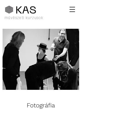
KA
S
művészeti kurzusok
Fotográfia