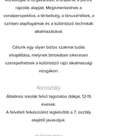
rajzolás alapjait. Megismerkednek a
vonalperspektíva, a térbeliség, a tónusértékek, a
színtani alapfogalmak és a különböző technikák
alkalmazásával.
Célunk egy olyan biztos szakmai tudás
elsajátítása, melynek birtokában sikeresen
szerepelhetnek a különböző rajzi alkalmassági
vizsgákon.
Korosztály
Általános iskolák felső tagozatos diákjai, 12-15
évesek.
A felvételi felkészülést legkésőbb a 7. osztály
elejétől javasoljuk.