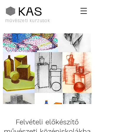
KA
S
művészeti kurzusok
Felvételi előkészítő
művészeti középiskolákba