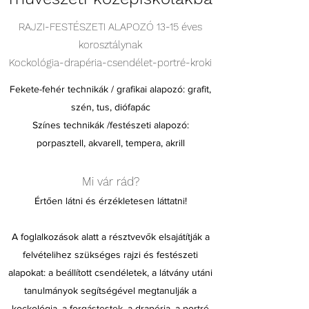
RAJZI-FESTÉSZETI ALAPOZÓ 13-15 éves
korosztálynak
Kockológia-drapéria-csendélet-portré-kroki
Fekete-fehér technikák / grafikai alapozó: grafit,
szén, tus, diófapác
Színes technikák /festészeti alapozó:
porpasztell, akvarell, tempera, akrill
Mi vár rád?
Értően látni és érzékletesen láttatni!
A foglalkozások alatt a résztvevők elsajátítják a
felvételihez szükséges rajzi és festészeti
alapokat: a beállított csendéletek, a látvány utáni
tanulmányok segítségével megtanulják a
kockológia, a forgástestek, a drapéria, a portré