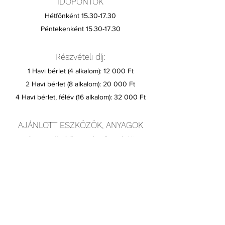
IDŐPONTOK
Hétfőnként
15.30-17.30
Péntekenként
15.30-17.30
Részvételi díj:
1 Havi bérlet (4 alkalom): 12 000 Ft
2 Havi bérlet (8 alkalom): 20 000 Ft
4 Havi bérlet, félév (16 alkalom): 32 000 Ft
AJÁNLOTT ESZKÖZÖK, ANYAGOK
grafit ceruzák. A/3-as méretű papír (dipa,
akvarell), radír, monopol, porpasztell,
akvarellfesték, tempera/akril festék, ecsetek,
vizes edény, törlőrongy, fixáló (hajlakk), rajztartó
mappa, rajzcsipesz / maszkolószalag
Jelentkezés: