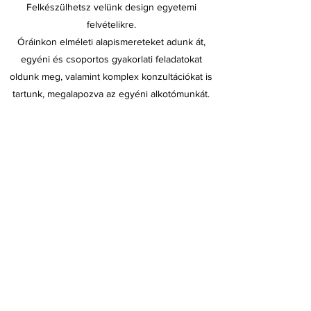
Felkészülhetsz velünk design egyetemi
felvételikre.
Óráinkon elméleti alapismereteket adunk át,
egyéni és csoportos gyakorlati feladatokat
oldunk meg, valamint komplex konzultációkat is
tartunk, megalapozva az egyéni alkotómunkát.
Jelentkezés
Jelentkezem
Felvételi előkészítők, művészeti kurzusok.
Művészeti, design és önmenedzselési
szolgáltatások.