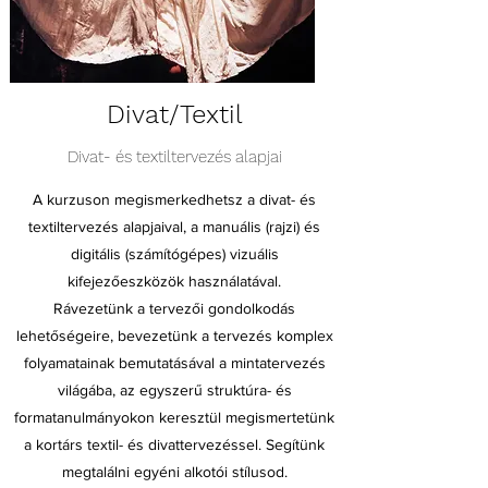
Divat/Textil
Divat- és textiltervezés alapjai
A kurzuson megismerkedhetsz a divat- és
textiltervezés alapjaival, a manuális (rajzi) és
digitális (számítógépes) vizuális
kifejezőeszközök használatával.
Rávezetünk a tervezői gondolkodás
lehetőségeire, bevezetünk a tervezés komplex
folyamatainak bemutatásával a mintatervezés
világába, az egyszerű struktúra- és
formatanulmányokon keresztül megismertetünk
a kortárs textil- és divattervezéssel. Segítünk
megtalálni egyéni alkotói stílusod.