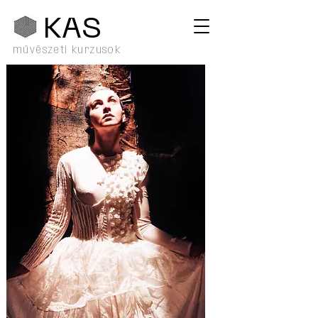
KA
S
művészeti kurzusok