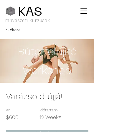
KA
S
művészeti kurzusok
< Vissza
Bútorfelújító
workshop
Varázsold újjá!
Ár
Időtartam
$600
12 Weeks