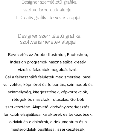
I. Designer szemléletű grafikai
szoftverismeretek alapjai
II. Kreatív grafikai tervezés alapjai
I. Designer szemléletű grafikai
szoftverismeretek alapjai
Bevezetés az Adobe Illustrator, Photoshop,
Indesign programok használatába kreatív
vizuális feladatok megoldásával.
Cél a felhasználói felületek megismerése: pixel
vs. vektor, képméret és felbontás, színmódok és
színmélység, kiterjesztések, képkorrekciók,
rétegek és maszkok, retusálás. Görbék
szerkesztése. Alapvető kiadvány-szerkesztési
funkciók elsajátítása, karakterek és bekezdések,
oldalak és oldalpárok, a dokumentum és a
mesteroldalak beállításai, szerkesztésük.