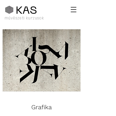
KA
S
művészeti kurzusok
Grafika