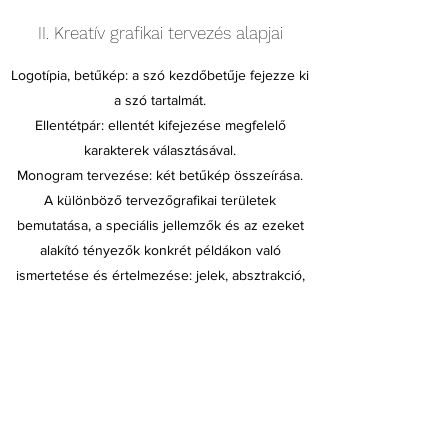
II. Kreatív grafikai tervezés alapjai
Logotípia, betűkép: a szó kezdőbetűje fejezze ki
a szó tartalmát.
Ellentétpár: ellentét kifejezése megfelelő
karakterek választásával.
Monogram tervezése: két betűkép összeírása.
A különböző tervezőgrafikai területek
bemutatása, a speciális jellemzők és az ezeket
alakító tényezők konkrét példákon való
ismertetése és értelmezése: jelek, absztrakció,
embléma, plakát, illusztráció, foto, digitális
grafika.
Jelentkezés
Jelentkezem