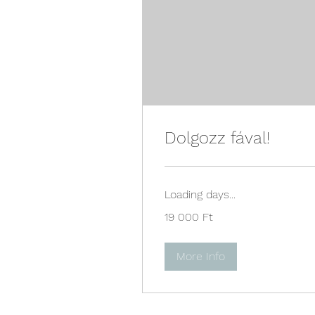
Dolgozz fával!
Loading days...
19 000
19 000 Ft
magyar
forint
More Info