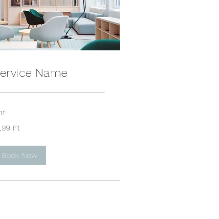
ervice Name
hr
,99
,99 Ft
gyar
int
Book Now