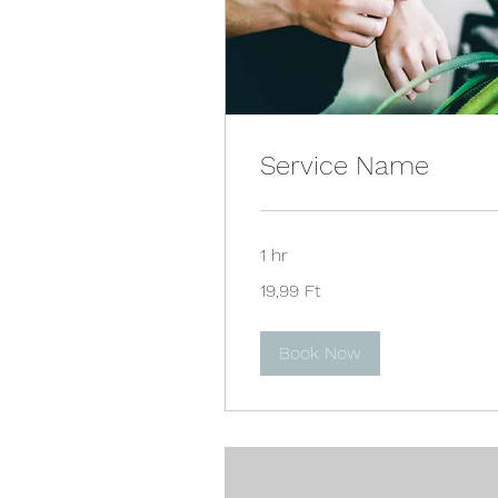
Service Name
1 hr
19,99
19,99 Ft
magyar
forint
Book Now