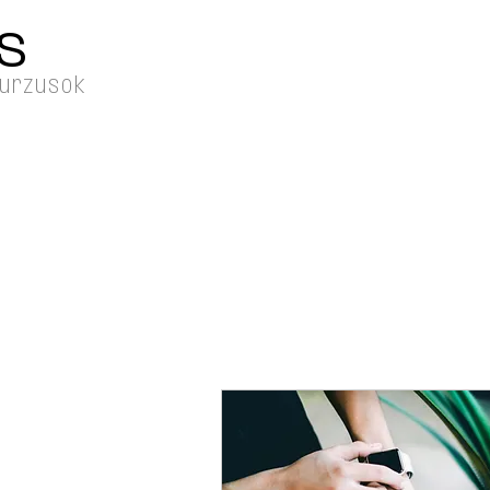
S
kurzusok