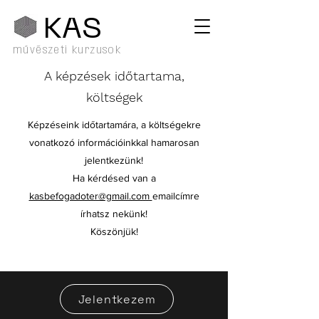
KA
S
művészeti kurzusok
A képzések időtartama,
költségek
​Képzéseink időtartamára, a költségekre
vonatkozó információinkkal hamarosan
jelentkezünk!
Ha kérdésed van a
kasbefogadoter@gmail.com
emailcímre
írhatsz nekünk!
Köszönjük!
Jelentkezem