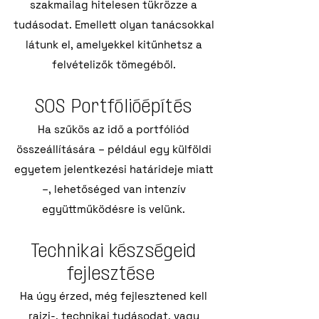
szakmailag hitelesen tükrözze a
tudásodat. Emellett olyan tanácsokkal
látunk el, amelyekkel kitűnhetsz a
felvételizők tömegéből.
SOS Portfólióépítés
Ha szűkös az idő a portfóliód
összeállítására – például egy külföldi
egyetem jelentkezési határideje miatt
–, lehetőséged van intenzív
együttműködésre is velünk.
Technikai készségeid
fejlesztése
Ha úgy érzed, még fejlesztened kell
rajzi-, technikai tudásodat, vagy