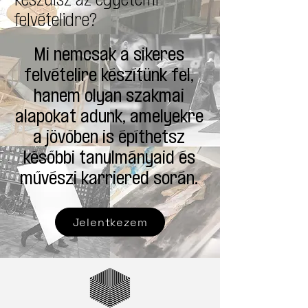
készülsz az egyetemi
felvételidre?
Mi nemcsak a sikeres
felvételire készítünk fel,
hanem olyan szakmai
alapokat adunk, amelyekre
a jövőben is építhetsz
későbbi tanulmányaid és
művészi karriered során.
Jelentkezem