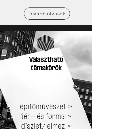
Tovább olvasok
Választható
témakörök
​​építőművészet >
tér- és forma >
díszlet/jelmez
>