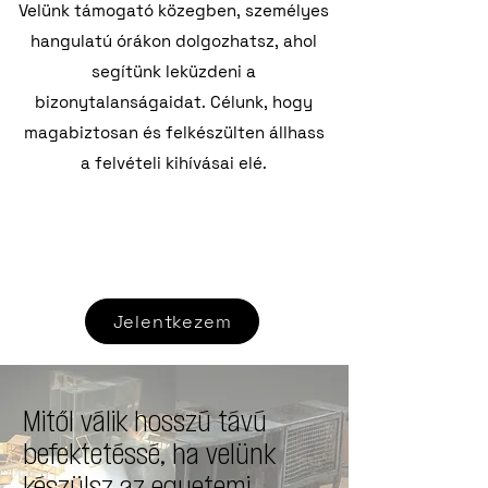
Velünk támogató közegben, személyes
hangulatú órákon dolgozhatsz, ahol
segítünk leküzdeni a
bizonytalanságaidat. Célunk, hogy
magabiztosan és felkészülten állhass
a felvételi kihívásai elé.
Jelentkezem
Mitől válik hosszú távú
befektetéssé, ha velünk