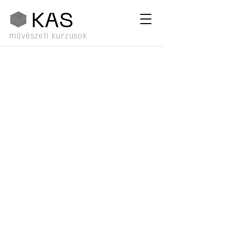
KA
S
művészeti kurzusok