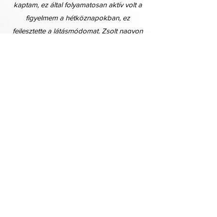
kaptam, ez által folyamatosan aktív volt a
figyelmem a hétköznapokban, ez
fejlesztette a látásmódomat. Zsolt nagyon
otthon van fotótörténetben, amiről
majdnem minden órán tanultunk. Szerintem
ez egy nagyon fontos és jó alapot adott
nekem a továbbiakra. Ezután jelentkeztem
a MOME Fotográfia Mesterképzésére.
Zsolt segített nekem a felkészülésben, a
portfólióm összeállításában. Végül
sikeresen fel is vettek elsőre, aminek
borzasztóan örültem. A mai napig nagyon
hálás vagyok Zsoltnak a segítségéért."
Csenki Bianka,
MOME MA fotográfia szak