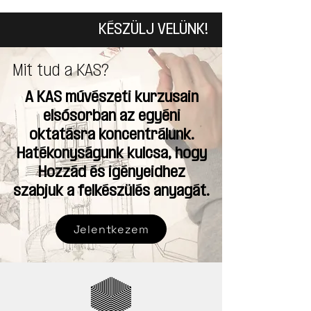
KÉSZÜLJ VELÜNK!
Mit tud a KAS?
A KAS művészeti kurzusain
elsősorban az egyéni
oktatásra koncentrálunk.
Hatékonyságunk kulcsa, hogy
Hozzád és igényeidhez
szabjuk a felkészülés anyagát.
Jelentkezem