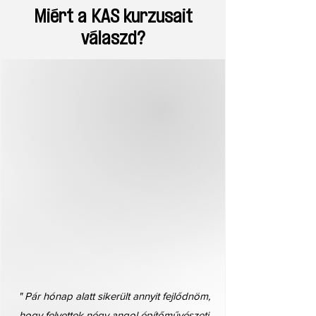
Miért a KAS kurzusait
válaszd?
" Pár hónap alatt sikerült annyit fejlődnöm,
hogy felvettek négy angol építőművészeti