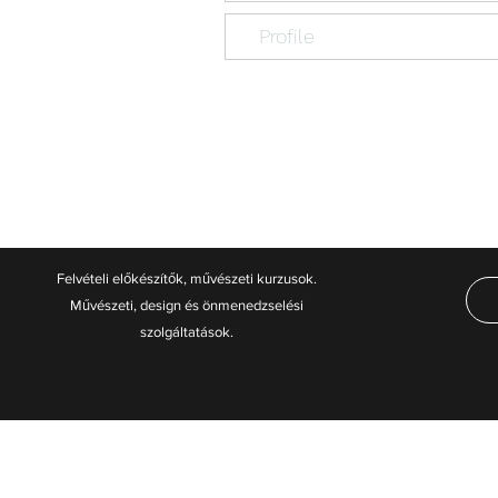
Profile
Felvételi előkészítők, művészeti kurzusok.
Művészeti, design és önmenedzselési
szolgáltatások.