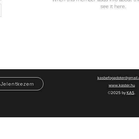
see it here.
kasbefogadoter@gmail
Jelentkezem
www.kaster.hu
©2025 by
KAS
.