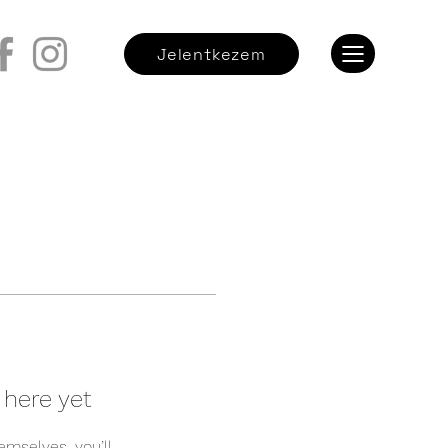
Jelentkezem
 here yet
mselves, you’ll