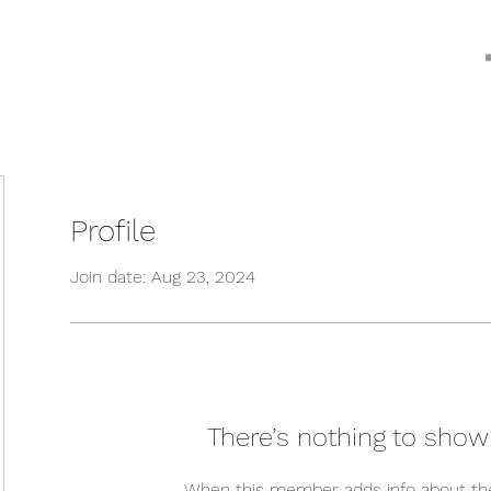
Profile
Join date: Aug 23, 2024
There’s nothing to show
When this member adds info about the